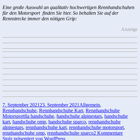
Eine große Auswahl an qualitativ hochwertigen Rennhandschuhen
für den Motorsport finden Sie hier. So behalten Sie auf der
Rennstrecke immer den nötigen Grip:
Anzeige
Veröffentlicht
Kategorien
7. September 2021
23. September 2021
Allgemein
,
am
Rennhandschuhe
,
Rennhandschuhe Kart
,
Rennhandschuhe
Schlagwörter
Motorsport
fia handschuhe
,
handschuhe alpinestars
,
handschuhe
kart
,
handschuhe omp
,
handschuhe sparco
,
rennhandschuhe
alpinestars
,
rennhandschuhe kart
,
rennhandschuhe motorsport
,
zu
rennhandschuhe omp
,
rennhandschuhe sparco
2 Kommentare
Rennhan
Stolz präsentiert von WordPress